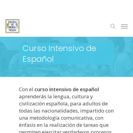
Skip
to
main
Men
content
search
Curso Intensivo de
Español
Con el
curso intensivo de español
aprenderás la lengua, cultura y
civilización española, para adultos de
todas las nacionalidades, impartido con
una metodología comunicativa, con
énfasis en la realización de tareas que
permiten ejercitar verdaderos procesos