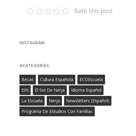
Rate this post
INSTAGRAM
#CATEGORÍAS
Becas
Cultura Española
ECOEscuela
EIN
El Sol De Nerja
Idioma Español
La Escuela
Nerja
Newsletters (Español)
Programa De Estudios Con Familias