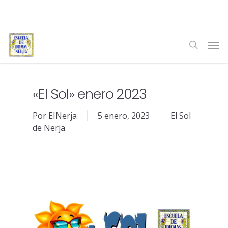
Skip
to
main
Men
content
search
«El Sol» enero 2023
Por
EINerja
5 enero, 2023
El Sol
de Nerja