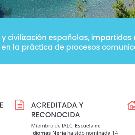
 y civilización españolas, impartid
 en la práctica de procesos comunica
E
ACREDITADA Y
RECONOCIDA
Miembro de IALC,
Escuela de
Idiomas Nerja
ha sido nominada 14