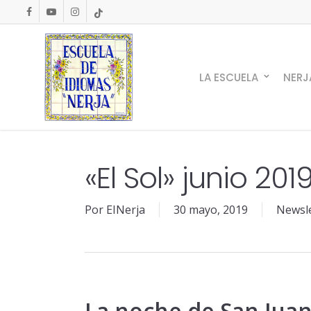
Skip
facebook
youtube
instagram
tiktok
to
main
content
LA ESCUELA
NERJ
«El Sol» junio 201
Por
EINerja
30 mayo, 2019
Newsle
La noche de San Juan