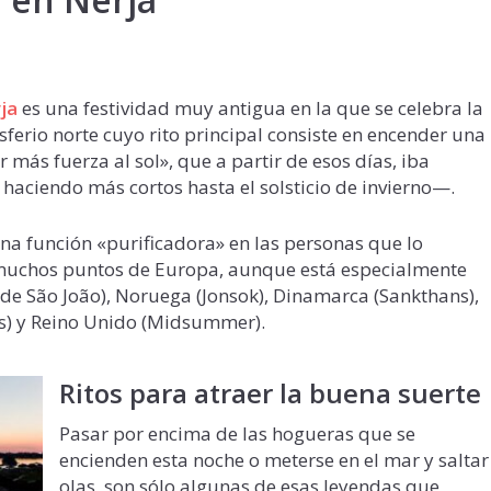
ja
es una festividad muy antigua en la que se celebra la
isferio norte cuyo rito principal consiste en encender una
r más fuerza al sol», que a partir de esos días, iba
haciendo más cortos hasta el solsticio de invierno—.
na función «purificadora» en las personas que lo
 muchos puntos de Europa, aunque está especialmente
de São João), Noruega (Jonsok), Dinamarca (Sankthans),
s) y Reino Unido (Midsummer).
Ritos para atraer la buena suerte
Pasar por encima de las hogueras que se
encienden esta noche o meterse en el mar y saltar
olas, son sólo algunas de esas leyendas que