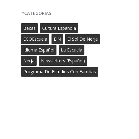
#CATEGORÍAS
Becas
Cultura Española
ECOEscuela
EIN
El Sol De Nerja
Idioma Español
La Escuela
Nerja
Newsletters (Español)
Programa De Estudios Con Familias