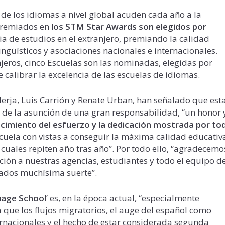
 de los idiomas a nivel global acuden cada año a la
premiados en
los STM Star Awards son elegidos por
ia de estudios en el extranjero, premiando la calidad
ingüísticos y asociaciones nacionales e internacionales.
njeros, cinco Escuelas son las nominadas, elegidas por
calibrar la excelencia de las escuelas de idiomas.
Nerja, Luis Carrión y Renate Urban, han señalado que est
de la asunción de una gran responsabilidad, “un honor 
ocimiento del esfuerzo y la dedicación mostrada por to
cuela con vistas a conseguir la máxima calidad educativ
cuales repiten año tras año”. Por todo ello, “agradecemo
n a nuestras agencias, estudiantes y todo el equipo d
nados muchísima suerte”.
uage School
’ es, en la época actual, “especialmente
a que los flujos migratorios, el auge del español como
ernacionales y el hecho de estar considerada segunda