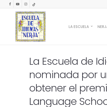
Skip
facebook
youtube
instagram
tiktok
to
main
content
LA ESCUELA
NERJ
La Escuela de Id
nominada por u
obtener el premi
Language School