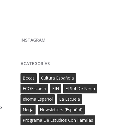
INSTAGRAM
#CATEGORÍAS
Becas
Cultura Española
ECOEscuela
EIN
El Sol De Nerja
Idioma Español
La Escuela
s
Nerja
Newsletters (Español)
Programa De Estudios Con Familias