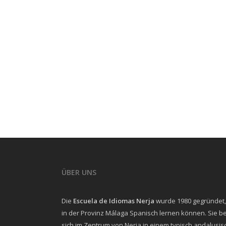
ÜBER UNS
Die
Escuela de Idiomas Nerja
wurde 1980 gegründet,
in der Provinz Málaga Spanisch lernen können. Sie b
sich im Zentrum von Nerja in einem typisch andalusi