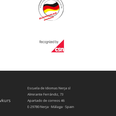
Escuela de Idiomas Nerja sl
Almirante Ferrándiz, 73
vkurs
Apartado de correos 46
E-29780 Nerja · Málaga · Spain