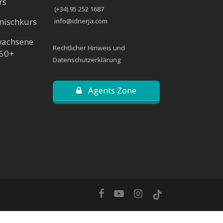
rs
(+34) 95 252 1687
anischkurs
info@idnerja.com
wachsene
Rechtlicher Hinweis und
 50+
Datenschutzerklärung
Agents Zone
facebook
youtube
instagram
tiktok