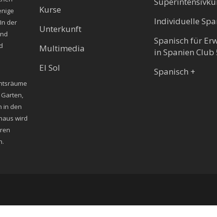
Superintensivku
Kurse
enige
Individuelle Sp
In der
Unterkunft
und
Spanisch für Er
nd
Multimedia
in Spanien Club
El Sol
Spanisch +
ichtsräume
 Garten,
n in den
naus wird
hren
n.