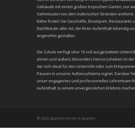
Gebäude mit einem großen tropischen Garten, nur w
Gehminuten von den malerischen Stränden entfernt. 
Nähe finden Sie Geschäfte, Boutiquen, Restaurants 
Nachtlokale aller Art, die Ihren Aufenthalt lebendig u
angenehm gestalten.
Die Schule verfügt über 16 voll ausgestattete Unterr
(innen und außen). Besonders hervorzuheben ist der
der sich ideal für den Unterricht oder zum Entspanne
Pausen in unserer Außencafeteria eignet. Darüber hi
unser engagiertes und professionelles Lehrerteam I
Aufenthalt zu einem unvergesslichen Erlebnis mache
© 2026 Spanisch lernen in Spanien.