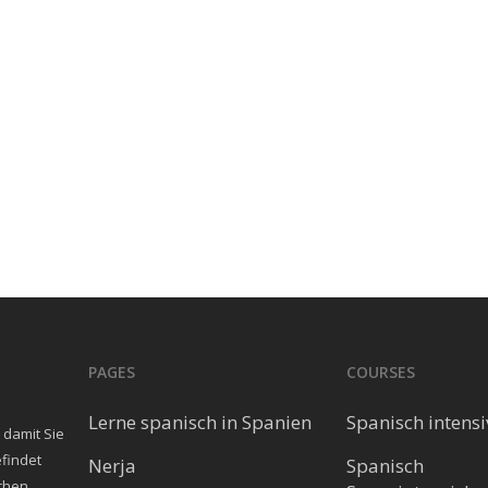
PAGES
COURSES
Lerne spanisch in Spanien
Spanisch intensi
 damit Sie
efindet
Nerja
Spanisch
schen