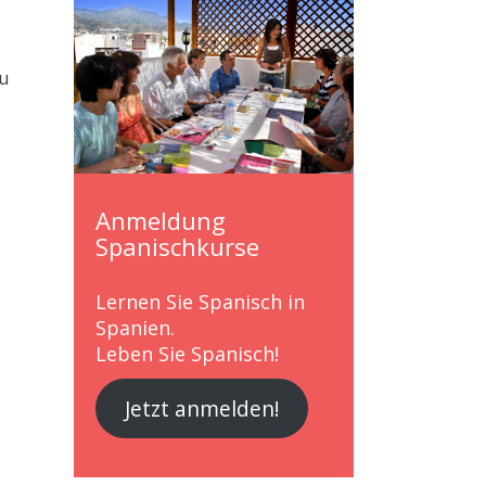
zu
Anmeldung
Spanischkurse
Lernen Sie Spanisch in
Spanien.
Leben Sie Spanisch!
Jetzt anmelden!