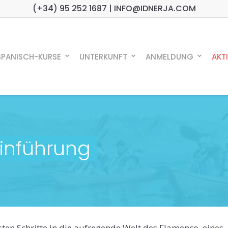
(+34) 95 252 1687 | INFO@IDNERJA.COM
SPANISCH-KURSE
UNTERKUNFT
ANMELDUNG
AKT
inführung
sten Schritte in die aufregende Welt des Flamenco, eines