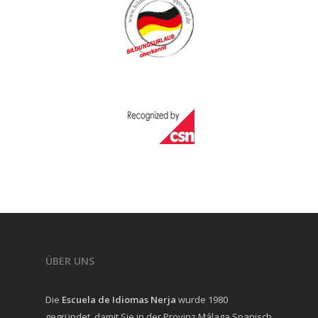
ÜBER UNS
Die
Escuela de Idiomas Nerja
wurde 1980
gegründet, damit Sie in der Provinz Málaga Spanisch