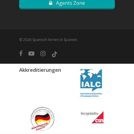
Agents Zone
© 2026 Spanisch lernen in Spanien.
facebook
youtube
instagram
tiktok
Akkreditierungen