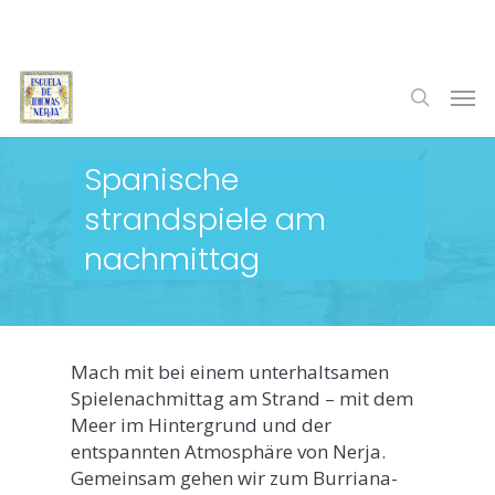
Skip
to
main
Men
content
search
Spanische
strandspiele am
nachmittag
Mach mit bei einem unterhaltsamen
Spielenachmittag am Strand – mit dem
Meer im Hintergrund und der
entspannten Atmosphäre von Nerja.
Gemeinsam gehen wir zum Burriana-